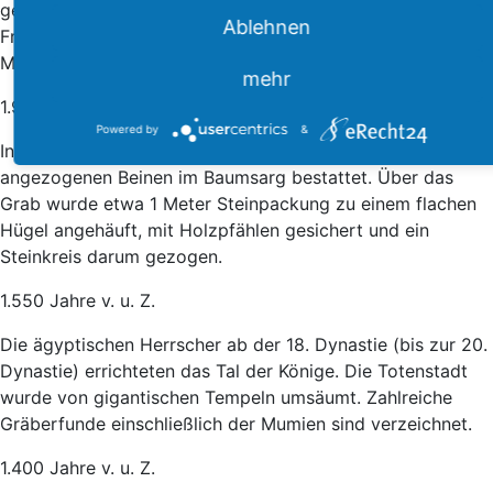
gehockter Stellung mit Blick nach Süden bestattet. Die
Ablehnen
Frauen lagen dabei auf der rechten Körperhälfte, die
Männer auf der linken.
mehr
1.900 Jahre v. u. Z.
Powered by
&
In der Aunjetitzer Kultur (Lausitz) wurden die Toten mit
angezogenen Beinen im Baumsarg bestattet. Über das
Grab wurde etwa 1 Meter Steinpackung zu einem flachen
Hügel angehäuft, mit Holzpfählen gesichert und ein
Steinkreis darum gezogen.
1.550 Jahre v. u. Z.
Die ägyptischen Herrscher ab der 18. Dynastie (bis zur 20.
Dynastie) errichteten das Tal der Könige. Die Totenstadt
wurde von gigantischen Tempeln umsäumt. Zahlreiche
Gräberfunde einschließlich der Mumien sind verzeichnet.
1.400 Jahre v. u. Z.