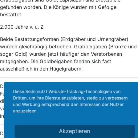
gefunden worden. Die Könige wurden mit Gefolge
bestattet.
2.000 Jahre v. u. Z.
Beide Bestattungsformen (Erdgräber und Urnengräber)
wurden gleichrangig betrieben. Grabbeigaben (Bronze und
sogar Gold) wurden jetzt häufiger den Verstorbenen
mitgegeben. Die Goldbeigaben fanden sich fast
ausschließlich in den Hügelgräbern.
Die Bandkeramische Kultur entwickelte die
Diese Seite nutzt Website-Tracking-Technologien von
Feuerbestattung weiter. Die Leichenbrände zeigen, dass
Dritten, um ihre Dienste anzubieten, stetig zu verbessern
die Einäscherung bei höheren Temperaturen stattfand als
und Werbung entsprechend den Interessen der Nutzer
vorher. Der kannibalische Totenkult wurde immer seltener
anzuzeigen.
in Europa.
Akzeptieren
Die Erdbestattungen der Schnurbandkeramiker wurden in