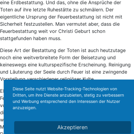
eine Erdbestattung. Und das, ohne die Ansprüche der
Toten auf ihre letzte Ruhestätte zu schmälern. Der
eigentliche Ursprung der Feuerbestattung ist nicht mit
Sicherheit festzustellen. Man vermutet aber, dass die
Feuerbestattung weit vor Christi Geburt schon
stattgefunden haben muss.
Diese Art der Bestattung der Toten ist auch heutzutage
noch eine weitverbreitete Form der Beisetzung und
keineswegs eine kulturspezifische Erscheinung. Reinigung
und Läuterung der Seele durch Feuer ist eine zwingende
Vorstellung verschiedener religiöser Kulte.
Diese Seite nutzt Website-Tracking-Technologien von
Ebenfalls überzeugt von den Vorzügen der
Dritten, um ihre Dienste anzubieten, stetig zu verbessern
Feuerbestattung in hygienischer, ästhetischer und
und Werbung entsprechend den Interessen der Nutzer
volkswirtschaftlicher Sicht und beseelt von dem Willen,
anzuzeigen.
dieser urtypischen Sitte durch Aufklärung und Werbung
wieder zu ihrem Recht zu verhelfen, ließen 1911 die drei
Meißner Stadträte Dr. Goldfriede, Hauptmann Rottka und
Akzeptieren