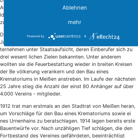
Drogist Wiedel an alle Anhänger der Feuerbestattung einen
Aufruf zum Zusammenschluss ergehen. Überzeugt von der
Ablehnen
Idee, wurde am 23.10.1911 der „Verein für Feuerbestattung
mehr
zu Meißen“ e.V. gegründet.
Der Verein Meißen und Umgegend war Anfang des 20.
Powered by
&
Jahrhunderts ein rein örtliches und selbstständiges Un
ternehmen unter Staatsaufsicht, deren Einberufer sich zu
drei wesent lichen Zielen bekannten. Unter anderem
wollten sie die Feuerbestattung wieder in breiten Kreisen
der Be völkerung verankern und den Bau eines
Krematoriums in Meißen anstreben. Im Laufe der nächsten
25 Jahre stieg die Anzahl der einst 80 Anhänger auf über
4.000 Vereins - mitglieder.
1912 trat man erstmals an den Stadtrat von Meißen heran,
um Vorschläge für den Bau eines Krematoriums sowie ei
nes Urnenhains zu beratschlagen. 1914 lagen bereits erste
Bauentwürfe vor. Nach unzähligen Tief schlägen, die den
Fortbestand des Vereines gefährdeten, beeinträchtigt