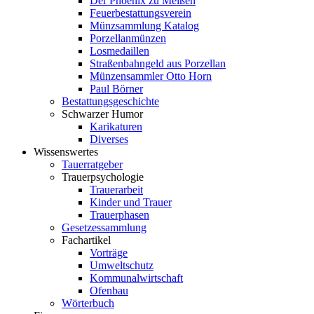
Der Phoenix zu Meißen
Feuerbestattungsverein
Münzsammlung Katalog
Porzellanmünzen
Losmedaillen
Straßenbahngeld aus Porzellan
Münzensammler Otto Horn
Paul Börner
Bestattungsgeschichte
Schwarzer Humor
Karikaturen
Diverses
Wissenswertes
Tauerratgeber
Trauerpsychologie
Trauerarbeit
Kinder und Trauer
Trauerphasen
Gesetzessammlung
Fachartikel
Vorträge
Umweltschutz
Kommunalwirtschaft
Ofenbau
Wörterbuch