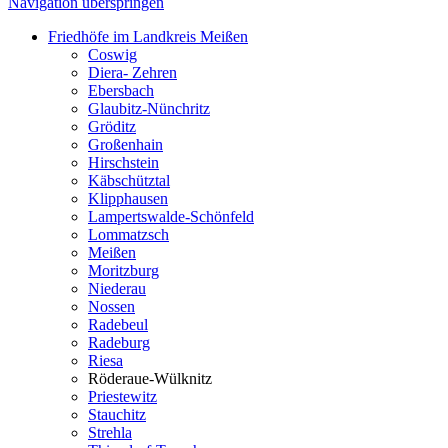
Navigation überspringen
Friedhöfe im Landkreis Meißen
Coswig
Diera- Zehren
Ebersbach
Glaubitz-Nünchritz
Gröditz
Großenhain
Hirschstein
Käbschütztal
Klipphausen
Lampertswalde-Schönfeld
Lommatzsch
Meißen
Moritzburg
Niederau
Nossen
Radebeul
Radeburg
Riesa
Röderaue-Wülknitz
Priestewitz
Stauchitz
Strehla