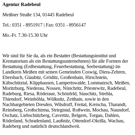
Agentur Radebeul
Meißner Straße 134, 01445 Radebeul
Tel.: 0351 - 8951917 | Fax: 0351 - 8956147
Mo.-Fr. 7.30-15.30 Uhr
Wir sind für Sie da, als ein Bestatter (Bestattungsinstitut und
Krematorium als ein Bestattungsunternehmen) für alle Formen der
Bestattung (Erdbestattung, Feuerbestattung, Seebestattung) im
Landkreis Meißen mit seinen Gemeinden Coswig, Diera-Zehren,
Ebersbach, Glaubitz, Gröditz, Großenhain, Hirschstein,
Käbschütztal, Klipphausen, Lampertswalde, Lommatzsch, Meißen,
Moritzburg, Niederau, Nossen, Nünchritz, Priestewitz, Radebeul,
Radeburg, Riesa, Röderaue, Schönfeld, Stauchitz, Strehla,
Thiendorf, Weinböhla, Wülknitz, Zeithain, sowie in den
Nachbargebieten Dresden, Wilsdruff, Freital, Kreischa, Tharandt,
Reinsberg, Großschirma, Striegistal, Roßwein, Mochau, Naundorf,
Oschatz, Liebschützberg, Cavertitz, Belgern, Torgau, Dahlen,
Röderland, Schradenland, Laußnitz, Ottendorf-Okrilla, Wachau,
Radeberg und natürlich deutschlandweit.