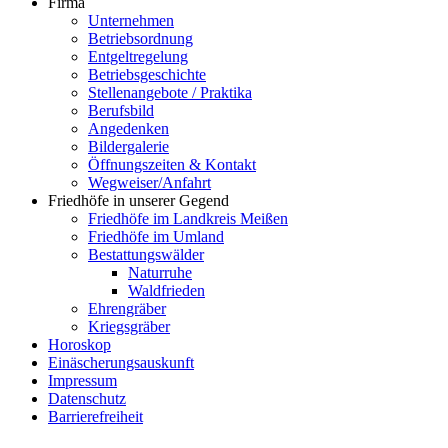
Firma
Unternehmen
Betriebsordnung
Entgeltregelung
Betriebsgeschichte
Stellenangebote / Praktika
Berufsbild
Angedenken
Bildergalerie
Öffnungszeiten & Kontakt
Wegweiser/Anfahrt
Friedhöfe in unserer Gegend
Friedhöfe im Landkreis Meißen
Friedhöfe im Umland
Bestattungswälder
Naturruhe
Waldfrieden
Ehrengräber
Kriegsgräber
Horoskop
Einäscherungsauskunft
Impressum
Datenschutz
Barrierefreiheit