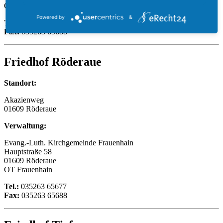
OT Frauenhain
Powered by
&
Tel.:
035263 65677
Fax:
035263 65688
Friedhof Röderaue
Standort:
Akazienweg
01609 Röderaue
Verwaltung:
Evang.-Luth. Kirchgemeinde Frauenhain
Hauptstraße 58
01609 Röderaue
OT Frauenhain
Tel.:
035263 65677
Fax:
035263 65688