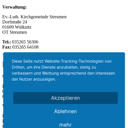
Verwaltung:
Ev.-Luth. Kirchgemeinde Streumen
Dorfstraße 24
01609 Wülknitz
OT Streumen
Tel.:
035265 56306
Fax:
035265 64108
Diese Seite nutzt Website-Tracking-Technologien von
Friedhof Koselitz
Dritten, um ihre Dienste anzubieten, stetig zu
verbessern und Werbung entsprechend den Interessen
Standort:
der Nutzer anzuzeigen.
Dorfstraße
01609 Röderaue
OT Koselitz
Akzeptieren
Verwaltung:
Ablehnen
Evang.-Luth. Kirchgemeinde Frauenhain
Hauptstraße 58
mehr
01609 Röderaue